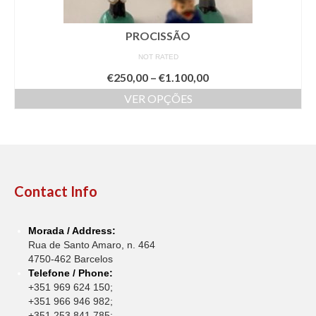
page
PROCISSÃO
NOT RATED
€
250,00
–
€
1.100,00
VER OPÇÕES
This
product
has
multiple
variants.
The
Contact Info
options
may
be
Morada / Address:
chosen
Rua de Santo Amaro, n. 464
on
4750-462 Barcelos
the
Telefone / Phone:
product
+351 969 624 150;
page
+351 966 946 982;
+351 253 841 785;