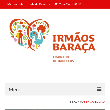
Minha conta
Lista de Desejos
Your Cart
-
€
0,00
Menu
BACK TO
SEM CATEGORIA
Geração Baraça