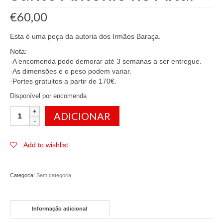
€
60,00
Esta é uma peça da autoria dos Irmãos Baraça.
Nota:
-A encomenda pode demorar até 3 semanas a ser entregue.
-As dimensões e o peso podem variar.
-Portes gratuitos a partir de 170€.
Disponível por encomenda
Quantidade
ADICIONAR
de
Santo
António
Add to wishlist
no
Altar
Categoria:
Sem categoria
Informação adicional