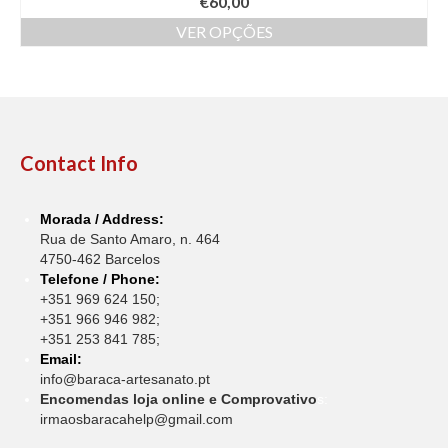
€
60,00
VER OPÇÕES
This
product
has
multiple
variants.
The
Contact Info
options
may
be
Morada / Address:
chosen
Rua de Santo Amaro, n. 464
on
4750-462 Barcelos
the
Telefone / Phone:
product
+351 969 624 150;
page
+351 966 946 982;
+351 253 841 785;
Email:
info@baraca-artesanato.pt
Encomendas loja online e Comprovativo
s:
irmaosbaracahelp@gmail.com