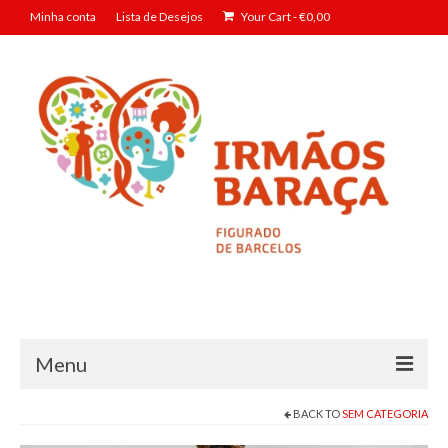
Minha conta
Lista de Desejos
Your Cart
-
€
0,00
Menu
BACK TO
SEM CATEGORIA
Geração Baraça